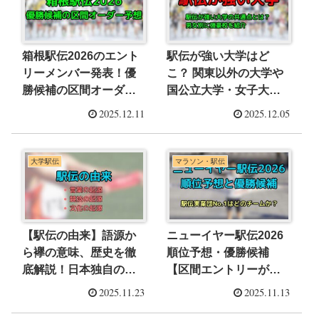
箱根駅伝2026のエント
駅伝が強い大学はど
リーメンバー発表！優
こ？ 関東以外の大学や
勝候補の区間オーダー
国公立大学・女子大学
予想
も解説
2025.12.11
2025.12.05
大学駅伝
マラソン・駅伝
【駅伝の由来】語源か
ニューイヤー駅伝2026
ら襷の意味、歴史を徹
順位予想・優勝候補
底解説！日本独自の文
【区間エントリーが超
化を深く知ろう！
重要】
2025.11.23
2025.11.13