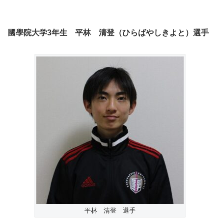
國學院大学3年生 平林 清登（ひらばやしきよと）選手
平林 清登 選手