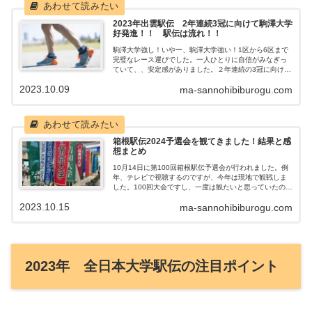
2023年出雲駅伝 2年連続3冠に向けて駒澤大学
好発進！！ 駅伝は流れ！！
駒澤大学強し！いやー、駒澤大学強い！1区から6区まで
完璧なレース運びでした。一人ひとりに自信がみなぎっ
ていて、、安定感がありました。２年連続の3冠に向けて
好発進ですね。創価大学の意外性意外だったのが創価大
2023.10.09
ma-sannohibiburogu.com
学。流れに乗って２位進出。3区、4区...
箱根駅伝2024予選会を観てきました！結果と感
想まとめ
10月14日に第100回箱根駅伝予選会が行われました。例
年、テレビで視聴するのですが、今年は現地で観戦しま
した。100回大会ですし、一度は観たいと思っていたの
で、念願が叶いました！箱根駅伝予選会とは？ 1月2日・
2023.10.15
ma-sannohibiburogu.com
3日に行われる箱根駅伝（本戦...
2023年 全日本大学駅伝の注目ポイント