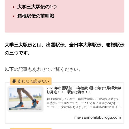
大学三大駅伝の1つ
箱根駅伝の前哨戦
大学三大駅伝とは、出雲駅伝、全日本大学駅伝、箱根駅伝
の三つです。
以下の記事もあわせてご覧ください。
2023年出雲駅伝 2年連続3冠に向けて駒澤大学
好発進！！ 駅伝は流れ！！
駒澤大学強し！いやー、駒澤大学強い！1区から6区まで
完璧なレース運びでした。一人ひとりに自信がみなぎっ
ていて、、安定感がありました。２年連続の3冠に向けて
好発進ですね。創価大学の意外性意外だったのが創価大
学。流れに乗って２位進出。3区、4区...
ma-sannohibiburogu.com