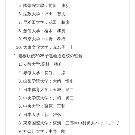
國學院大學：前田 康弘
法政大学：坪田 智夫
早稲田大学：花田 勝彦
創価大学：榎木 和貴
帝京大学：中野 孝行
大東文化大学：真名子 圭
箱根駅伝2025予選会通過校の監督
立教大学:高林 祐介
専修大学：長谷川 淳
山梨学院大学：大﨑 悟史
日本体育大学：玉城 良二
中央学院大学：川崎 勇二
中央大学：藤原 正和
日本大学：新 雅弘
東京国際大学：横溝 三郎⇒中村勇太ヘッドコーチ
神奈川大学：中野 剛